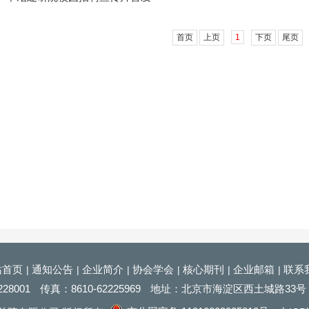
首页
上页
1
下页
尾页
站首页
通知公告
企业简介
协会学会
核心期刊
企业邮箱
联系
|
|
|
|
|
|
228001
传真：
8610
-62225969
地址：北京市海淀区西土城路33号