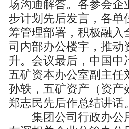
场沟通解答。各参会企
步计划先后发言
，
各单
筹管理部署，积极融入
司内部办公楼宇，推动
升。会议最后，中国中
五矿资本办公室副主任
孙轶，
五矿资产（资产
郑志民先后作总结讲话
集团公司行政办公